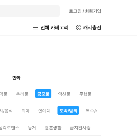
로그인
/ 회원가입
전체 카테고리
캐시충전
만화
믹물
추리물
공포물
액션물
무협물
GL/백합
리/음식
퇴마
연예계
도박/범죄
복수/배신
현대배경
삼각로맨스
동거
결혼생활
금지된사랑
하렘
역하렘