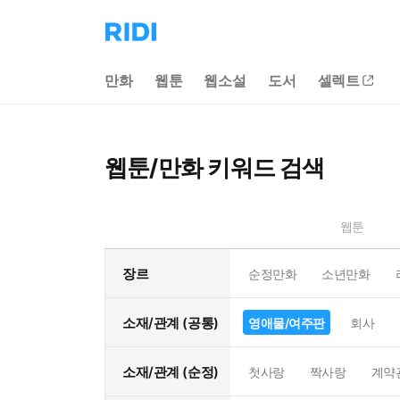
리
디
홈
만화
웹툰
웹소설
도서
셀렉트
으
로
이
동
웹툰/만화 키워드 검색
웹툰
장르
순정만화
소년만화
소재/관계 (공통)
영애물/여주판
회사
소재/관계 (순정)
첫사랑
짝사랑
계약