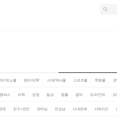
인
스
턴
트
검
색
라이트노벨
판타지/SF
시대/역사물
스포츠물
학원물
코
캠퍼스
의학
성장
일상
동물
음악
요괴/인외
요
관계
친구>연인
연하남
연상남
사내연애
사제지간