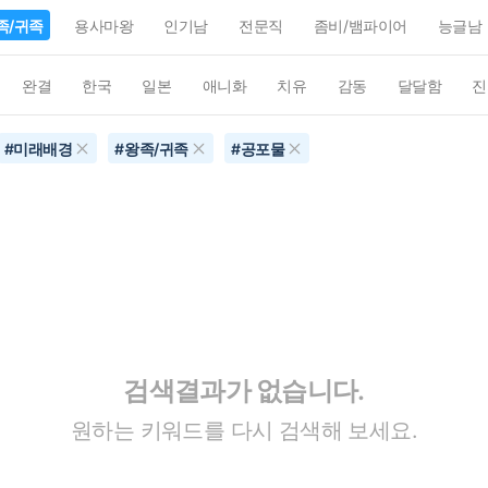
족/귀족
용사마왕
인기남
전문직
좀비/뱀파이어
능글남
완결
한국
일본
애니화
치유
감동
달달함
진
#
미래배경
#
왕족/귀족
#
공포물
검색결과가 없습니다.
원하는 키워드를 다시 검색해 보세요.