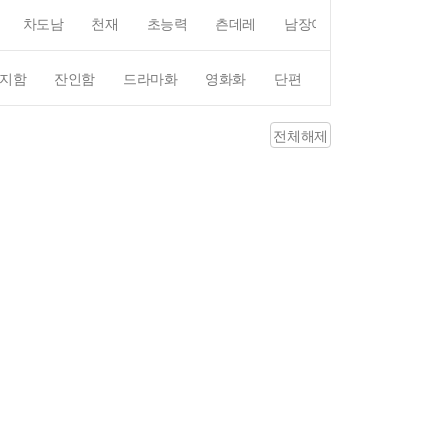
차도남
천재
초능력
츤데레
남장여자
여장남자
지함
잔인함
드라마화
영화화
단편
4컷만화
평점4
전체해제