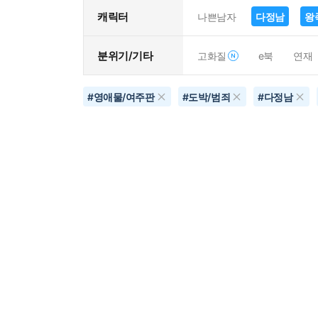
캐릭터
나쁜남자
다정남
왕
분위기/기타
고화질
e북
연재
#
영애물/여주판
#
도박/범죄
#
다정남