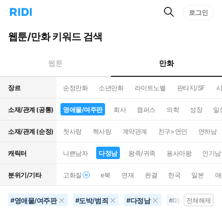
검
리
로그인
인
색
디
스
홈
턴
웹툰/만화 키워드 검색
으
트
로
검
이
색
만화
웹툰
동
장르
순정만화
소년만화
라이트노벨
판타지/SF
시
소재/관계 (공통)
영애물/여주판
회사
캠퍼스
의학
성장
일
소재/관계 (순정)
첫사랑
짝사랑
계약관계
친구>연인
연하남
캐릭터
나쁜남자
다정남
왕족/귀족
용사마왕
인기남
분위기/기타
고화질
e북
연재
완결
한국
일본
애
영애물/여주판
도박/범죄
다정남
미래배경
#
#
#
#
전체해제
#