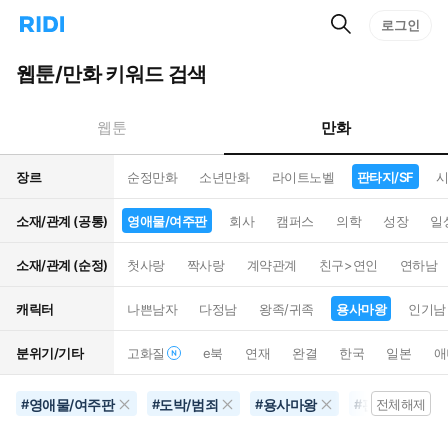
검
리
로그인
인
색
디
스
홈
턴
웹툰/만화 키워드 검색
으
트
로
검
이
색
만화
웹툰
동
장르
순정만화
소년만화
라이트노벨
판타지/SF
시
소재/관계 (공통)
영애물/여주판
회사
캠퍼스
의학
성장
일
소재/관계 (순정)
첫사랑
짝사랑
계약관계
친구>연인
연하남
캐릭터
나쁜남자
다정남
왕족/귀족
용사마왕
인기남
분위기/기타
고화질
e북
연재
완결
한국
일본
애
영애물/여주판
도박/범죄
용사마왕
판타지/SF
#
#
#
#
전체해제