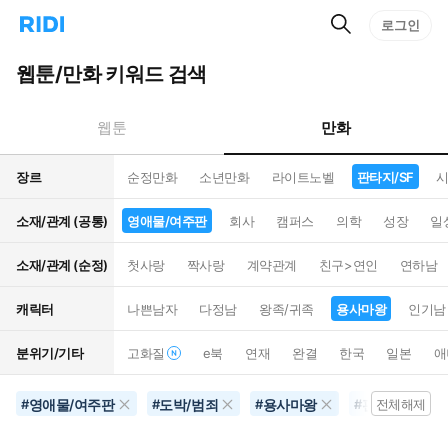
검
리
로그인
인
색
디
스
홈
턴
웹툰/만화 키워드 검색
으
트
로
검
이
색
만화
웹툰
동
장르
순정만화
소년만화
라이트노벨
판타지/SF
시
소재/관계 (공통)
영애물/여주판
회사
캠퍼스
의학
성장
일
소재/관계 (순정)
첫사랑
짝사랑
계약관계
친구>연인
연하남
캐릭터
나쁜남자
다정남
왕족/귀족
용사마왕
인기남
분위기/기타
고화질
e북
연재
완결
한국
일본
애
영애물/여주판
도박/범죄
용사마왕
판타지/SF
#
#
#
#
전체해제