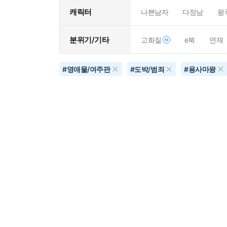
캐릭터
나쁜남자
다정남
왕
분위기/기타
고화질
e북
연재
#
영애물/여주판
#
도박/범죄
#
용사마왕