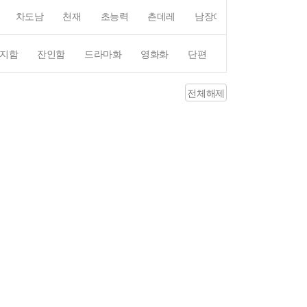
차도남
천재
초능력
츤데레
남장여자
여장남자
지함
잔인함
드라마화
영화화
단편
4컷만화
평점4
전체해제