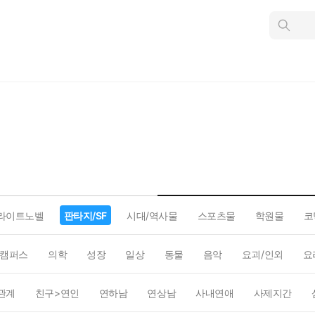
인
스
턴
트
검
색
라이트노벨
판타지/SF
시대/역사물
스포츠물
학원물
코
캠퍼스
의학
성장
일상
동물
음악
요괴/인외
요
관계
친구>연인
연하남
연상남
사내연애
사제지간