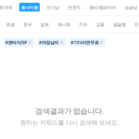
족/귀족
용사마왕
인기남
전문직
좀비/뱀파이어
능글남
완결
한국
일본
애니화
치유
감동
달달함
진
#
판타지/SF
#
여장남자
#
기다리면무료
검색결과가 없습니다.
원하는 키워드를 다시 검색해 보세요.