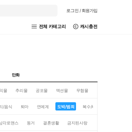
로그인
/ 회원가입
전체 카테고리
캐시충전
만화
믹물
추리물
공포물
액션물
무협물
GL/백합
리/음식
퇴마
연예계
도박/범죄
복수/배신
현대배경
삼각로맨스
동거
결혼생활
금지된사랑
하렘
역하렘