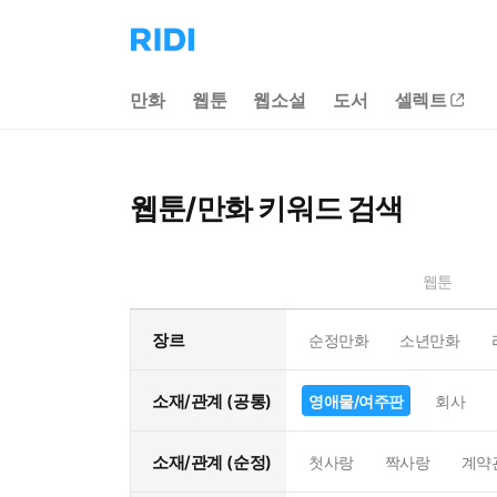
리
디
홈
만화
웹툰
웹소설
도서
셀렉트
으
로
이
동
웹툰/만화 키워드 검색
웹툰
장르
순정만화
소년만화
소재/관계 (공통)
영애물/여주판
회사
소재/관계 (순정)
첫사랑
짝사랑
계약