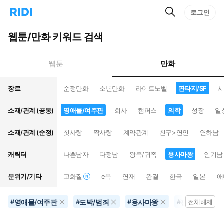
검
리
로그인
인
색
디
스
홈
턴
웹툰/만화 키워드 검색
으
트
로
검
이
색
만화
웹툰
동
장르
순정만화
소년만화
라이트노벨
판타지/SF
시
소재/관계 (공통)
영애물/여주판
회사
캠퍼스
의학
성장
일
소재/관계 (순정)
첫사랑
짝사랑
계약관계
친구>연인
연하남
캐릭터
나쁜남자
다정남
왕족/귀족
용사마왕
인기남
분위기/기타
고화질
e북
연재
완결
한국
일본
애
영애물/여주판
도박/범죄
용사마왕
판타지/SF
#
#
#
#
전체해제