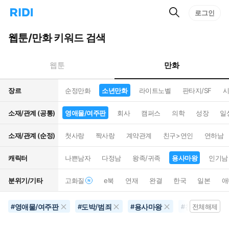
검
리
로그인
인
색
디
스
홈
턴
웹툰/만화 키워드 검색
으
트
로
검
이
색
만화
웹툰
동
장르
순정만화
소년만화
라이트노벨
판타지/SF
시
소재/관계 (공통)
영애물/여주판
회사
캠퍼스
의학
성장
일
소재/관계 (순정)
첫사랑
짝사랑
계약관계
친구>연인
연하남
캐릭터
나쁜남자
다정남
왕족/귀족
용사마왕
인기남
분위기/기타
고화질
e북
연재
완결
한국
일본
애
영애물/여주판
도박/범죄
용사마왕
천재
3
#
#
#
#
전체해제
#