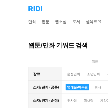
리
디
홈
만화
웹툰
웹소설
도서
셀렉트
으
로
이
동
웹툰/만화 키워드 검색
웹툰
장르
순정만화
소년만화
소재/관계 (공통)
영애물/여주판
회사
소재/관계 (순정)
첫사랑
짝사랑
계약