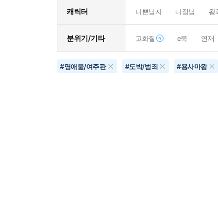
캐릭터
나쁜남자
다정남
왕
분위기/기타
고화질
e북
연재
#
영애물/여주판
#
도박/범죄
#
용사마왕