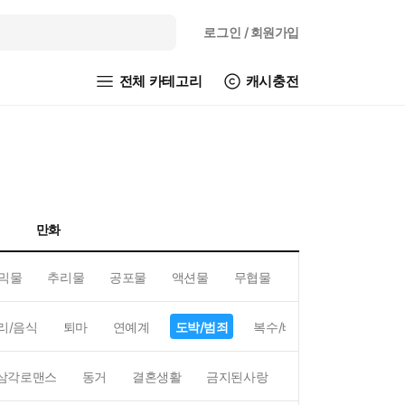
로그인
/ 회원가입
전체 카테고리
캐시충전
만화
믹물
추리물
공포물
액션물
무협물
GL/백합
리/음식
퇴마
연예계
도박/범죄
복수/배신
현대배경
삼각로맨스
동거
결혼생활
금지된사랑
하렘
역하렘