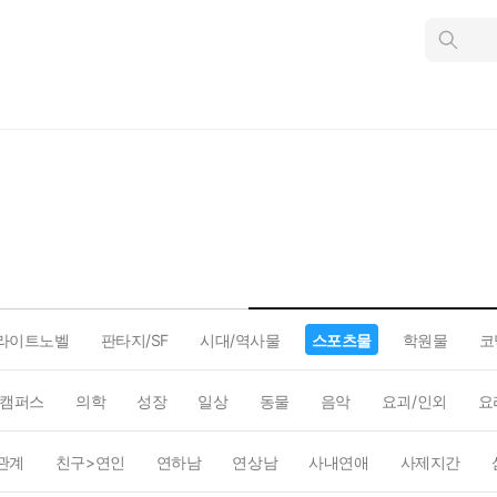
인
스
턴
트
검
색
라이트노벨
판타지/SF
시대/역사물
스포츠물
학원물
코
캠퍼스
의학
성장
일상
동물
음악
요괴/인외
요
관계
친구>연인
연하남
연상남
사내연애
사제지간