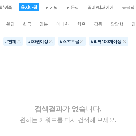
족/귀족
용사마왕
인기남
전문직
좀비/뱀파이어
능글남
완결
한국
일본
애니화
치유
감동
달달함
진
#
천재
#
30권이상
#
스포츠물
#
리뷰100개이상
검색결과가 없습니다.
원하는 키워드를 다시 검색해 보세요.