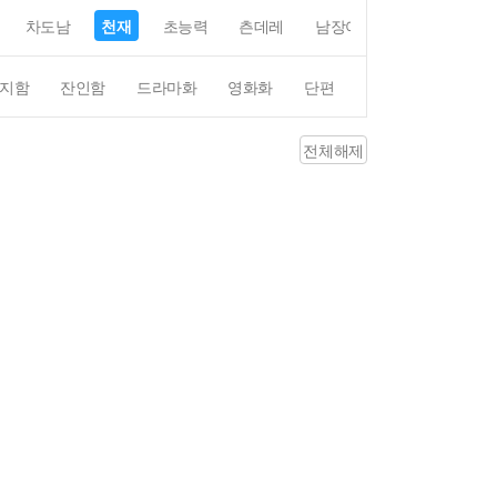
차도남
천재
초능력
츤데레
남장여자
여장남자
지함
잔인함
드라마화
영화화
단편
4컷만화
평점4
전체해제