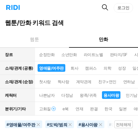
검
리
로그인
인
색
디
스
홈
턴
웹툰/만화 키워드 검색
으
트
로
검
이
색
만화
웹툰
동
장르
순정만화
소년만화
라이트노벨
판타지/SF
시
소재/관계 (공통)
영애물/여주판
회사
캠퍼스
의학
성장
일
소재/관계 (순정)
첫사랑
짝사랑
계약관계
친구>연인
연하남
캐릭터
나쁜남자
다정남
왕족/귀족
용사마왕
인기남
분위기/기타
고화질
e북
연재
완결
한국
일본
애
영애물/여주판
도박/범죄
용사마왕
천재
3
#
#
#
#
전체해제
#