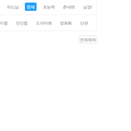
차도남
천재
초능력
츤데레
남장여자
여장남자
지함
잔인함
드라마화
영화화
단편
4컷만화
평점4
전체해제