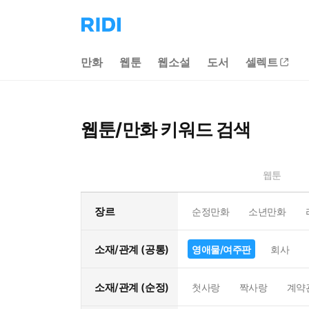
리
디
홈
만화
웹툰
웹소설
도서
셀렉트
으
로
이
동
웹툰/만화 키워드 검색
웹툰
장르
순정만화
소년만화
소재/관계 (공통)
영애물/여주판
회사
소재/관계 (순정)
첫사랑
짝사랑
계약