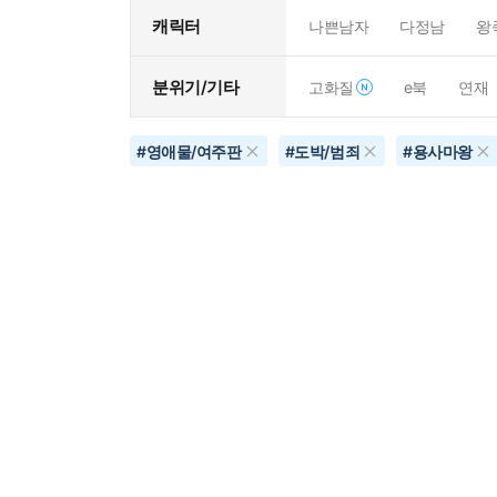
캐릭터
나쁜남자
다정남
왕
분위기/기타
고화질
e북
연재
#
영애물/여주판
#
도박/범죄
#
용사마왕