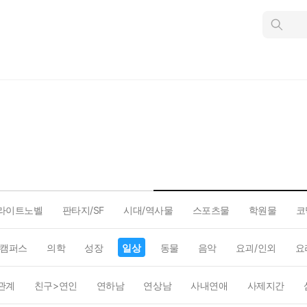
인
스
턴
트
검
색
라이트노벨
판타지/SF
시대/역사물
스포츠물
학원물
코
캠퍼스
의학
성장
일상
동물
음악
요괴/인외
요
관계
친구>연인
연하남
연상남
사내연애
사제지간