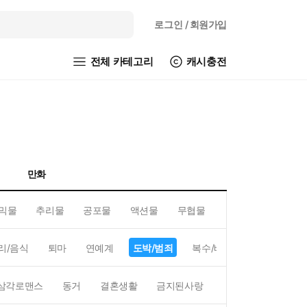
로그인
/ 회원가입
전체 카테고리
캐시충전
만화
믹물
추리물
공포물
액션물
무협물
GL/백합
리/음식
퇴마
연예계
도박/범죄
복수/배신
현대배경
삼각로맨스
동거
결혼생활
금지된사랑
하렘
역하렘