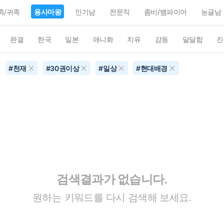
족/귀족
용사마왕
인기남
전문직
좀비/뱀파이어
능글남
완결
한국
일본
애니화
치유
감동
달달함
진
#
천재
#
30권이상
#
일상
#
현대배경
검색결과가 없습니다.
원하는 키워드를 다시 검색해 보세요.