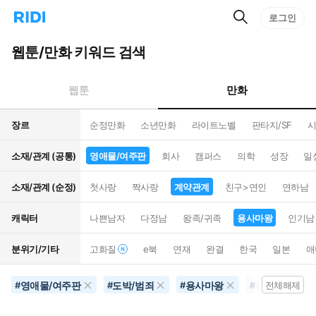
검
리
로그인
인
색
디
스
홈
턴
웹툰/만화 키워드 검색
으
트
로
검
이
색
만화
웹툰
동
장르
순정만화
소년만화
라이트노벨
판타지/SF
시
소재/관계 (공통)
영애물/여주판
회사
캠퍼스
의학
성장
일
소재/관계 (순정)
첫사랑
짝사랑
계약관계
친구>연인
연하남
캐릭터
나쁜남자
다정남
왕족/귀족
용사마왕
인기남
분위기/기타
고화질
e북
연재
완결
한국
일본
애
영애물/여주판
도박/범죄
용사마왕
천재
3
#
#
#
#
전체해제
#