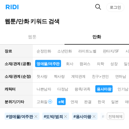
검
리
로그인
인
색
디
스
홈
턴
웹툰/만화 키워드 검색
으
트
로
검
이
색
만화
웹툰
동
장르
순정만화
소년만화
라이트노벨
판타지/SF
시
소재/관계 (공통)
영애물/여주판
회사
캠퍼스
의학
성장
일
소재/관계 (순정)
첫사랑
짝사랑
계약관계
친구>연인
연하남
캐릭터
나쁜남자
다정남
왕족/귀족
용사마왕
인기남
분위기/기타
고화질
e북
연재
완결
한국
일본
애
영애물/여주판
도박/범죄
용사마왕
천재
3
#
#
#
#
전체해제
#