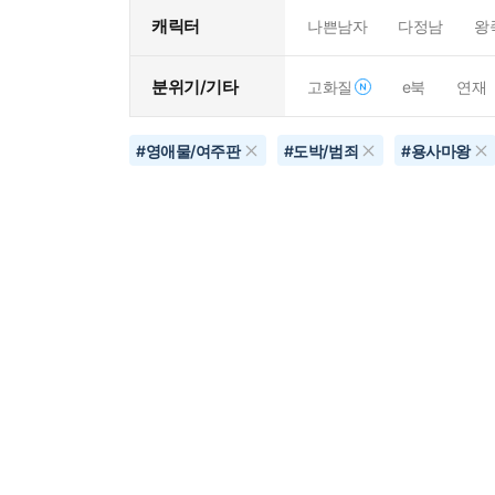
캐릭터
나쁜남자
다정남
왕
분위기/기타
고화질
e북
연재
#
영애물/여주판
#
도박/범죄
#
용사마왕