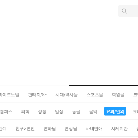
인
스
턴
트
검
색
라이트노벨
판타지/SF
시대/역사물
스포츠물
학원물
코
캠퍼스
의학
성장
일상
동물
음악
요괴/인외
요
관계
친구>연인
연하남
연상남
사내연애
사제지간