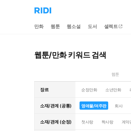
리
디
홈
만화
웹툰
웹소설
도서
셀렉트
으
로
이
동
웹툰/만화 키워드 검색
웹툰
장르
순정만화
소년만화
소재/관계 (공통)
영애물/여주판
회사
소재/관계 (순정)
첫사랑
짝사랑
계약