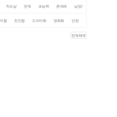
차도남
천재
초능력
츤데레
남장여자
여장남자
지함
잔인함
드라마화
영화화
단편
4컷만화
평점4
전체해제