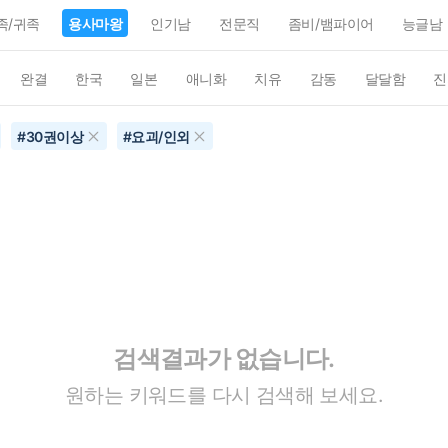
족/귀족
용사마왕
인기남
전문직
좀비/뱀파이어
능글남
완결
한국
일본
애니화
치유
감동
달달함
진
#
30권이상
#
요괴/인외
검색결과가 없습니다.
원하는 키워드를 다시 검색해 보세요.