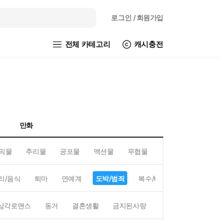
로그인
/ 회원가입
전체 카테고리
캐시충전
만화
믹물
추리물
공포물
액션물
무협물
GL/백합
리/음식
퇴마
연예계
도박/범죄
복수/배신
현대배경
삼각로맨스
동거
결혼생활
금지된사랑
하렘
역하렘