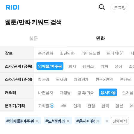
검
리
로그인
인
색
디
스
홈
턴
웹툰/만화 키워드 검색
으
트
로
검
이
색
만화
웹툰
동
장르
순정만화
소년만화
라이트노벨
판타지/SF
시
소재/관계 (공통)
영애물/여주판
회사
캠퍼스
의학
성장
일
소재/관계 (순정)
첫사랑
짝사랑
계약관계
친구>연인
연하남
캐릭터
나쁜남자
다정남
왕족/귀족
용사마왕
인기남
분위기/기타
고화질
e북
연재
완결
한국
일본
애
영애물/여주판
도박/범죄
용사마왕
30권이상
#
#
#
#
전체해제