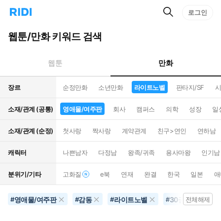
검
리
로그인
인
색
디
스
홈
턴
웹툰/만화 키워드 검색
으
트
로
검
이
색
만화
웹툰
동
장르
순정만화
소년만화
라이트노벨
판타지/SF
시
소재/관계 (공통)
영애물/여주판
회사
캠퍼스
의학
성장
일
소재/관계 (순정)
첫사랑
짝사랑
계약관계
친구>연인
연하남
캐릭터
나쁜남자
다정남
왕족/귀족
용사마왕
인기남
분위기/기타
고화질
e북
연재
완결
한국
일본
애
영애물/여주판
감동
라이트노벨
30권이상
#
#
#
#
전체해제
#