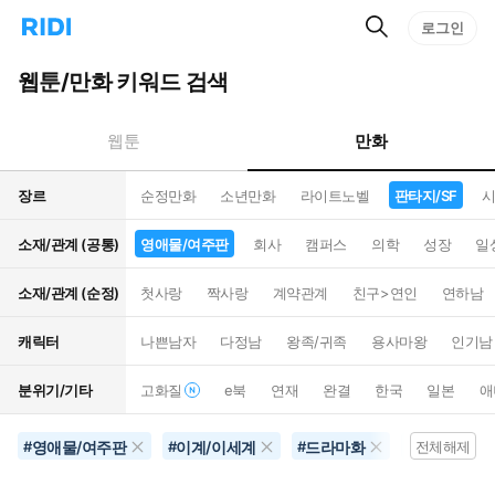
검
리
로그인
인
색
디
스
홈
턴
웹툰/만화 키워드 검색
으
트
로
검
이
색
만화
웹툰
동
장르
순정만화
소년만화
라이트노벨
판타지/SF
시
소재/관계 (공통)
영애물/여주판
회사
캠퍼스
의학
성장
일
소재/관계 (순정)
첫사랑
짝사랑
계약관계
친구>연인
연하남
캐릭터
나쁜남자
다정남
왕족/귀족
용사마왕
인기남
분위기/기타
고화질
e북
연재
완결
한국
일본
애
영애물/여주판
이계/이세계
드라마화
판타지/SF
#
#
#
#
전체해제