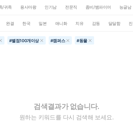
족/귀족
용사마왕
인기남
전문직
좀비/뱀파이어
능글남
완결
한국
일본
애니화
치유
감동
달달함
진
#
별점100개이상
#
캠퍼스
#
동물
검색결과가 없습니다.
원하는 키워드를 다시 검색해 보세요.