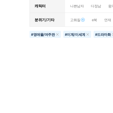
캐릭터
나쁜남자
다정남
왕
분위기/기타
고화질
e북
연재
#
영애물/여주판
#
이계/이세계
#
드라마화