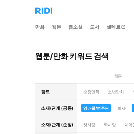
리
디
홈
만화
웹툰
웹소설
도서
셀렉트
으
로
이
동
웹툰/만화 키워드 검색
웹툰
장르
순정만화
소년만화
소재/관계 (공통)
영애물/여주판
회사
소재/관계 (순정)
첫사랑
짝사랑
계약