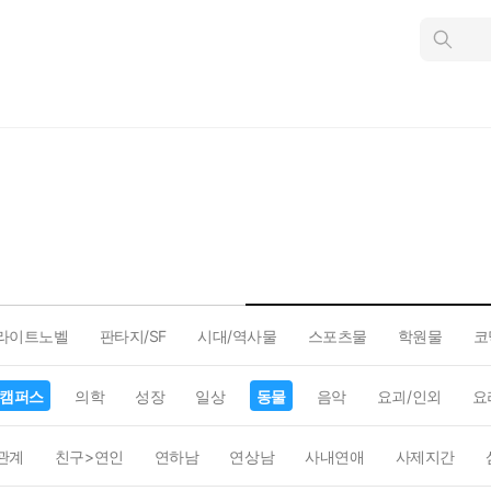
인
스
턴
트
검
색
라이트노벨
판타지/SF
시대/역사물
스포츠물
학원물
코
캠퍼스
의학
성장
일상
동물
음악
요괴/인외
요
관계
친구>연인
연하남
연상남
사내연애
사제지간