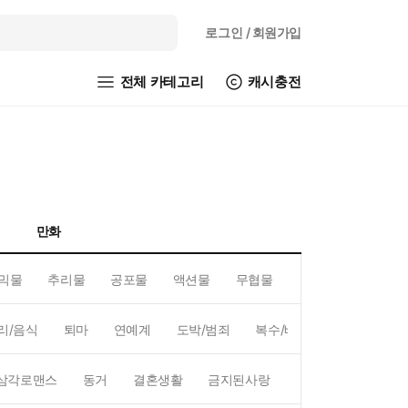
로그인
/ 회원가입
전체 카테고리
캐시충전
만화
믹물
추리물
공포물
액션물
무협물
GL/백합
리/음식
퇴마
연예계
도박/범죄
복수/배신
현대배경
삼각로맨스
동거
결혼생활
금지된사랑
하렘
역하렘