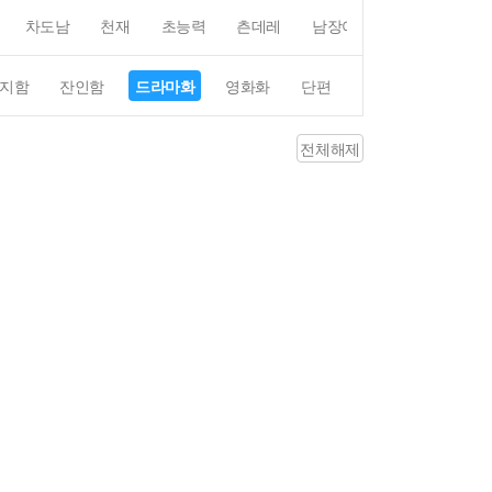
차도남
천재
초능력
츤데레
남장여자
여장남자
지함
잔인함
드라마화
영화화
단편
4컷만화
평점4
전체해제