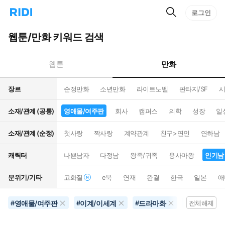
검
리
로그인
인
색
디
스
홈
턴
웹툰/만화 키워드 검색
으
트
로
검
이
색
만화
웹툰
동
장르
순정만화
소년만화
라이트노벨
판타지/SF
시
소재/관계 (공통)
영애물/여주판
회사
캠퍼스
의학
성장
일
소재/관계 (순정)
첫사랑
짝사랑
계약관계
친구>연인
연하남
캐릭터
나쁜남자
다정남
왕족/귀족
용사마왕
인기남
분위기/기타
고화질
e북
연재
완결
한국
일본
애
영애물/여주판
이계/이세계
드라마화
별점100개
#
#
#
#
전체해제