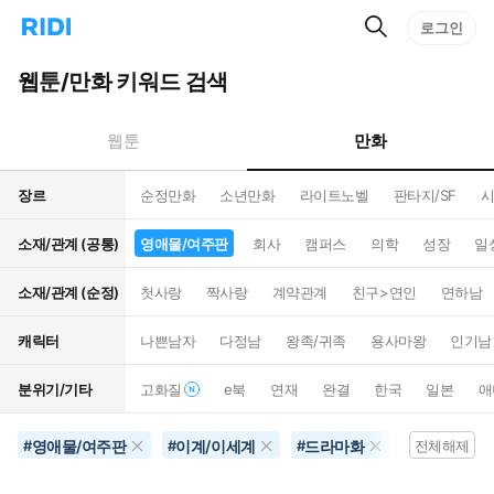
검
리
로그인
인
색
디
스
홈
턴
웹툰/만화 키워드 검색
으
트
로
검
이
색
만화
웹툰
동
장르
순정만화
소년만화
라이트노벨
판타지/SF
시
소재/관계 (공통)
영애물/여주판
회사
캠퍼스
의학
성장
일
소재/관계 (순정)
첫사랑
짝사랑
계약관계
친구>연인
연하남
캐릭터
나쁜남자
다정남
왕족/귀족
용사마왕
인기남
분위기/기타
고화질
e북
연재
완결
한국
일본
애
영애물/여주판
이계/이세계
드라마화
별점100개
#
#
#
#
전체해제