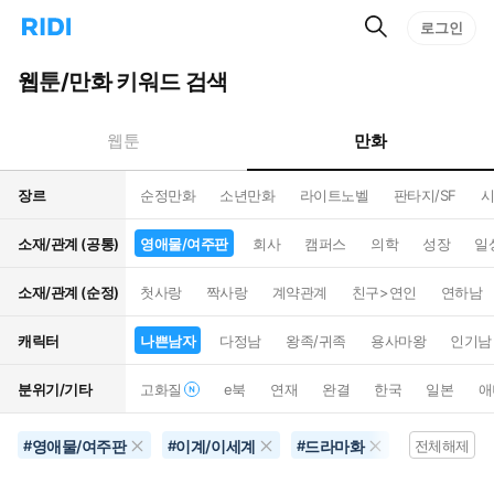
검
리
로그인
인
색
디
스
홈
턴
웹툰/만화 키워드 검색
으
트
로
검
이
색
만화
웹툰
동
장르
순정만화
소년만화
라이트노벨
판타지/SF
시
소재/관계 (공통)
영애물/여주판
회사
캠퍼스
의학
성장
일
소재/관계 (순정)
첫사랑
짝사랑
계약관계
친구>연인
연하남
캐릭터
나쁜남자
다정남
왕족/귀족
용사마왕
인기남
분위기/기타
고화질
e북
연재
완결
한국
일본
애
영애물/여주판
이계/이세계
드라마화
별점100개
#
#
#
#
전체해제