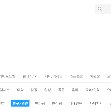
인
스
턴
트
검
색
라이트노벨
판타지/SF
시대/역사물
스포츠물
학원물
코
캠퍼스
의학
성장
일상
동물
음악
요괴/인외
요
관계
친구>연인
연하남
연상남
사내연애
사제지간