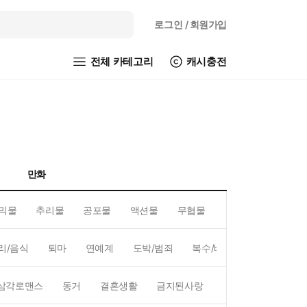
로그인
/ 회원가입
전체 카테고리
캐시충전
만화
믹물
추리물
공포물
액션물
무협물
GL/백합
리/음식
퇴마
연예계
도박/범죄
복수/배신
현대배경
삼각로맨스
동거
결혼생활
금지된사랑
하렘
역하렘