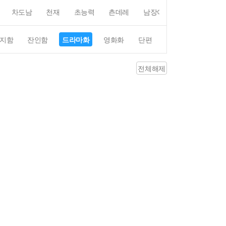
차도남
천재
초능력
츤데레
남장여자
여장남자
지함
잔인함
드라마화
영화화
단편
4컷만화
평점4
전체해제