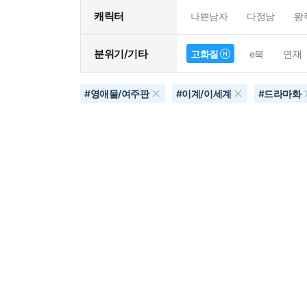
캐릭터
나쁜남자
다정남
왕
분위기/기타
고화질
e북
연재
#
영애물/여주판
#
이계/이세계
#
드라마화