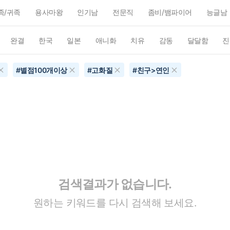
족/귀족
용사마왕
인기남
전문직
좀비/뱀파이어
능글남
완결
한국
일본
애니화
치유
감동
달달함
진
#
별점100개이상
#
고화질
#
친구>연인
검색결과가 없습니다.
원하는 키워드를 다시 검색해 보세요.