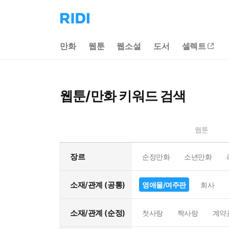
리
디
홈
만화
웹툰
웹소설
도서
셀렉트
으
로
이
동
웹툰/만화 키워드 검색
웹툰
장르
순정만화
소년만화
소재/관계 (공통)
영애물/여주판
회사
소재/관계 (순정)
첫사랑
짝사랑
계약