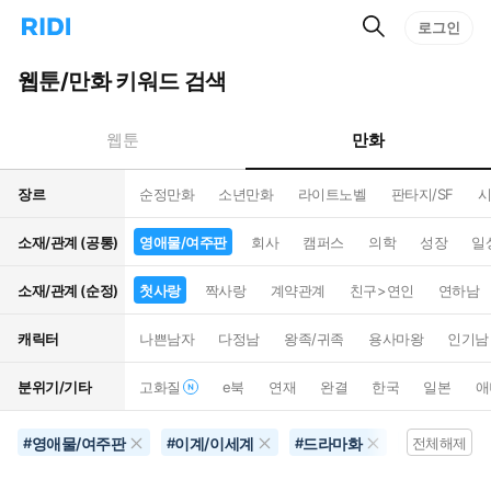
검
리
로그인
인
색
디
스
홈
턴
웹툰/만화 키워드 검색
으
트
로
검
이
색
만화
웹툰
동
장르
순정만화
소년만화
라이트노벨
판타지/SF
시
소재/관계 (공통)
영애물/여주판
회사
캠퍼스
의학
성장
일
소재/관계 (순정)
첫사랑
짝사랑
계약관계
친구>연인
연하남
캐릭터
나쁜남자
다정남
왕족/귀족
용사마왕
인기남
분위기/기타
고화질
e북
연재
완결
한국
일본
애
영애물/여주판
이계/이세계
드라마화
별점100개
#
#
#
#
전체해제