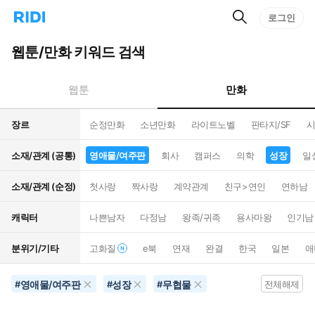
검
리
로그인
인
색
디
스
홈
턴
웹툰/만화 키워드 검색
으
트
로
검
이
색
만화
웹툰
동
장르
순정만화
소년만화
라이트노벨
판타지/SF
시
소재/관계 (공통)
영애물/여주판
회사
캠퍼스
의학
성장
일
소재/관계 (순정)
첫사랑
짝사랑
계약관계
친구>연인
연하남
캐릭터
나쁜남자
다정남
왕족/귀족
용사마왕
인기남
분위기/기타
고화질
e북
연재
완결
한국
일본
애
영애물/여주판
성장
무협물
#
#
#
전체해제