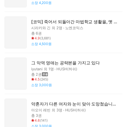
소장
4,200원
[코믹] 죽어서 되돌아간 마법학교 생활을, 옛 연인과 프롤로그부터
시라카와 긴
외 2명
노엔코믹스
총 6권
4.9
(
3,681
)
소장
4,500원
그 악역 영애는 공략본을 가지고 있다
iyutani
외 1명
HUSH(허쉬)
총 2권
4.5
(
245
)
소장
3,000원
약혼자가 다른 여자와 눈이 맞아 도망쳤습니다. 왕자 전하에게 총애받아 행복하기에 이제 와서 돌아오고 싶다고 해도 곤란합니다.
아오이 레빈
외 3명
HUSH(허쉬)
총 3권
4.6
(
141
)
소장
3,000원