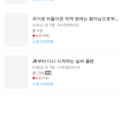
과거로 되돌아온 악역 영애는 왕자님으로부터 도망치려 합니다
소라오
외 1명
HUSH(허쉬)
총 4권
4.8
(
798
)
소장
3,000원
JK부터 다시 시작하는 실버 플랜
이혜성
외 1명
아트림미디어
총 13권
4.6
(
119
)
소장
3,500원
[