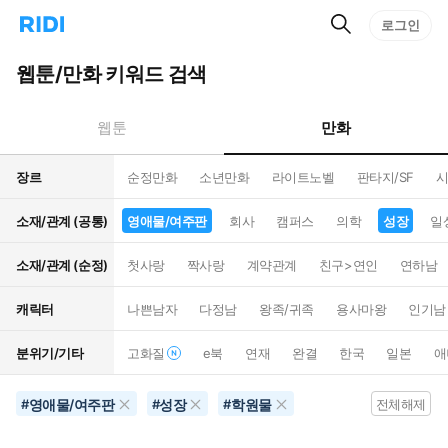
검
리
로그인
인
색
디
스
홈
턴
웹툰/만화 키워드 검색
으
트
로
검
이
색
만화
웹툰
동
장르
순정만화
소년만화
라이트노벨
판타지/SF
시
소재/관계 (공통)
영애물/여주판
회사
캠퍼스
의학
성장
일
소재/관계 (순정)
첫사랑
짝사랑
계약관계
친구>연인
연하남
캐릭터
나쁜남자
다정남
왕족/귀족
용사마왕
인기남
분위기/기타
고화질
e북
연재
완결
한국
일본
애
영애물/여주판
성장
학원물
#
#
#
전체해제