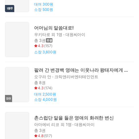
대여
300원
소장
500원
어머님의 말씀대로!
우키타로
외 1명
대원씨아이
총 3권
4.3
(
157
)
소장
3,600원
팔려 간 변경백 영애는 이웃나라 왕태자에게 익애당한다
오구라 안
크릭앤리버엔터테인먼트
총 8권
4.3
(
174
)
대여
2,500원
소장
4,000원
촌스럽단 말을 들은 영애의 화려한 변신
아마에비 리코
외 1명
대원씨아이
총 3권
4.8
(
517
)