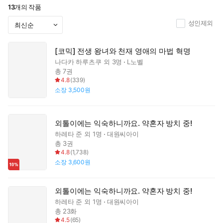
13
개의 작품
성인제외
[코믹] 전생 왕녀와 천재 영애의 마법 혁명
나다카 하루츠쿠
외 3명
L노벨
총 7권
4.8
(
339
)
소장
3,500원
외톨이에는 익숙하니까요. 약혼자 방치 중!
하레타 준
외 1명
대원씨아이
총 3권
4.8
(
1,738
)
소장
3,600원
외톨이에는 익숙하니까요. 약혼자 방치 중!
하레타 준
외 1명
대원씨아이
총 23화
4.5
(
65
)