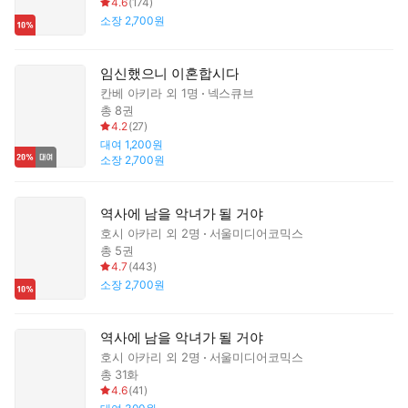
4.6
(
174
)
소장
2,700원
임신했으니 이혼합시다
칸베 아키라
외 1명
넥스큐브
총 8권
4.2
(
27
)
대여
1,200원
소장
2,700원
역사에 남을 악녀가 될 거야
호시 아카리
외 2명
서울미디어코믹스
총 5권
4.7
(
443
)
소장
2,700원
역사에 남을 악녀가 될 거야
호시 아카리
외 2명
서울미디어코믹스
총 31화
4.6
(
41
)