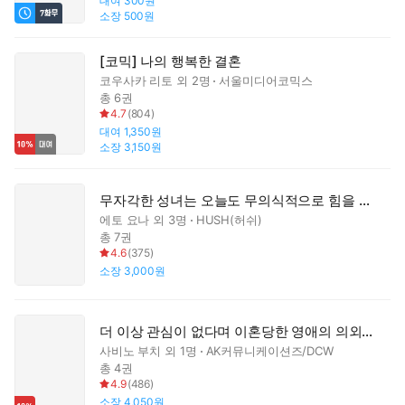
대여
300원
소장
500원
[코믹] 나의 행복한 결혼
코우사카 리토
외 2명
서울미디어코믹스
총 6권
4.7
(
804
)
대여
1,350원
소장
3,150원
무자각한 성녀는 오늘도 무의식적으로 힘을 흘린다
에토 요나
외 3명
HUSH(허쉬)
총 7권
4.6
(
375
)
소장
3,000원
더 이상 관심이 없다며 이혼당한 영애의 의외로 즐거운 새로운 생활
사비노 부치
외 1명
AK커뮤니케이션즈/DCW
총 4권
4.9
(
486
)
소장
4,050원