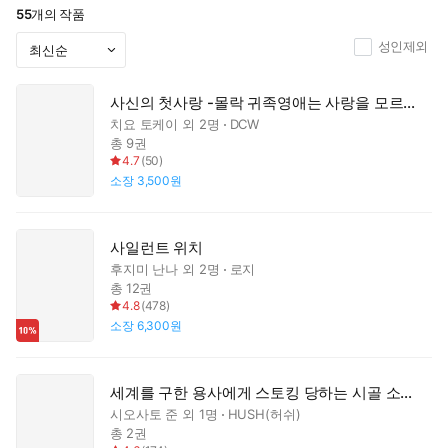
55
개의 작품
성인제외
사신의 첫사랑 -몰락 귀족영애는 사랑을 모르는 사신에게 시집간다-
치요 토케이
외 2명
DCW
총 9권
4.7
(
50
)
소장
3,500원
사일런트 위치
후지미 난나
외 2명
로지
총 12권
4.8
(
478
)
소장
6,300원
세계를 구한 용사에게 스토킹 당하는 시골 소녀 이야기
시오사토 준
외 1명
HUSH(허쉬)
총 2권