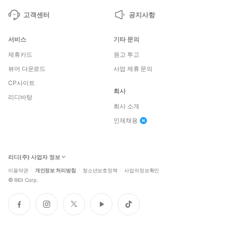
고객센터
공지사항
서비스
기타 문의
제휴카드
원고 투고
뷰어 다운로드
사업 제휴 문의
CP사이트
회사
리디바탕
회사 소개
인재채용
리디(주) 사업자 정보
이용약관
개인정보 처리방침
청소년보호정책
사업자정보확인
©
RIDI Corp.
페
인
트
유
틱
이
스
위
튜
톡