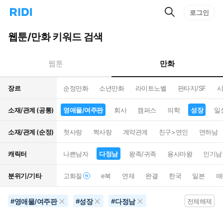
검
리
로그인
인
색
디
스
홈
턴
웹툰/만화 키워드 검색
으
트
로
검
이
색
만화
웹툰
동
장르
순정만화
소년만화
라이트노벨
판타지/SF
시
소재/관계 (공통)
영애물/여주판
회사
캠퍼스
의학
성장
일
소재/관계 (순정)
첫사랑
짝사랑
계약관계
친구>연인
연하남
캐릭터
나쁜남자
다정남
왕족/귀족
용사마왕
인기남
분위기/기타
고화질
e북
연재
완결
한국
일본
애
영애물/여주판
성장
다정남
#
#
#
전체해제