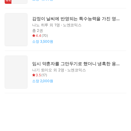
감정이 날씨에 반영되는 특수능력을 가진 영애는 약혼을 파기 당해 불모의 대지로 시집가고 싶다
나노 히루
외 1명
노엔코믹스
총 2권
4.4
(
70
)
소장
3,500원
임시 약혼자를 그만두기로 했더니 냉혹한 용신 왕세자의 상태가 이상해졌습니다
나기 토미오
외 2명
노엔코믹스
3.5
(
17
)
소장
2,000원
사