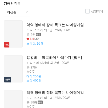
79
개의 작품
성인제외
악역 영애의 장래 목표는 나이팅게일
오다 스즈카
외 1명
YNK/DCW
총 4권
3.4
(
39
)
소장
3,150원
용왕비는 달콤하게 반역한다 [웹툰]
카라스마 시메이
외 2명
DCW
총 27화
0
(
0
)
대여
200원
소장
400원
악역 영애의 장래 목표는 나이팅게일
오다 스즈카
외 1명
YNK/DCW
총 38화
0
(
0
)