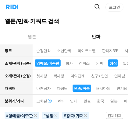
검
리
로그인
인
색
디
스
홈
턴
웹툰/만화 키워드 검색
으
트
로
검
이
색
만화
웹툰
동
장르
순정만화
소년만화
라이트노벨
판타지/SF
시
소재/관계 (공통)
영애물/여주판
회사
캠퍼스
의학
성장
일
소재/관계 (순정)
첫사랑
짝사랑
계약관계
친구>연인
연하남
캐릭터
나쁜남자
다정남
왕족/귀족
용사마왕
인기남
분위기/기타
고화질
e북
연재
완결
한국
일본
애
영애물/여주판
성장
왕족/귀족
#
#
#
전체해제