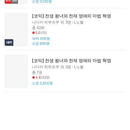
소장
3,150원
[코믹] 전생 왕녀와 천재 영애의 마법 혁명
나다카 하루츠쿠
외 3명
L노벨
총 42화
5.0
(
15
)
대여
300원
소장
600원
[코믹] 전생 왕녀와 천재 영애의 마법 혁명
나다카 하루츠쿠
외 3명
L노벨
총 7권
4.8
(
339
)
소장
3,500원
무