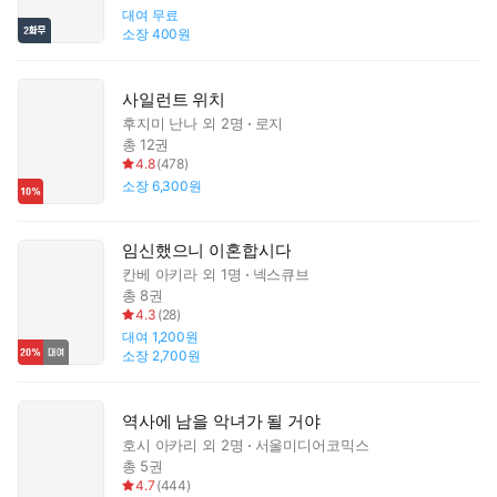
대여
무료
소장
400원
사일런트 위치
후지미 난나
외 2명
로지
총 12권
4.8
(
478
)
소장
6,300원
임신했으니 이혼합시다
칸베 아키라
외 1명
넥스큐브
총 8권
4.3
(
28
)
대여
1,200원
소장
2,700원
역사에 남을 악녀가 될 거야
호시 아카리
외 2명
서울미디어코믹스
총 5권
4.7
(
444
)