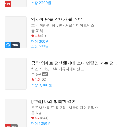
소장
2,700원
역사에 남을 악녀가 될 거야
호시 아카리
외 2명
서울미디어코믹스
총 31화
4.6
(
41
)
대여
300원
소장
500원
공작 영애로 전생했기에 소녀 멘탈인 저는 전력으로 여자애로서 살겠습니다
차겐
외 1명
AK 커뮤니케이션즈
총 5권
4.3
(
86
)
소장
3,000원
[코믹] 나의 행복한 결혼
코우사카 리토
외 2명
서울미디어코믹스
총 6권
4.7
(
804
)
대여
1,350원