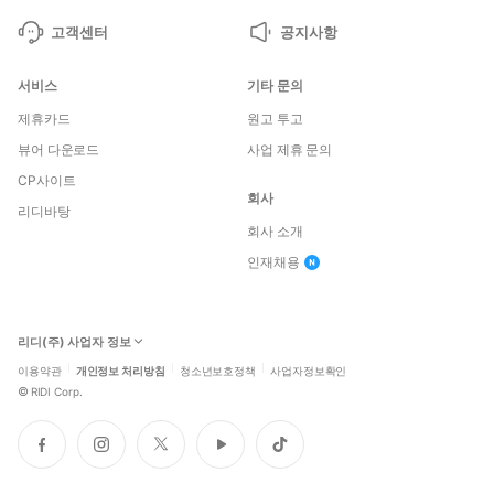
고객센터
공지사항
서비스
기타 문의
제휴카드
원고 투고
뷰어 다운로드
사업 제휴 문의
CP사이트
회사
리디바탕
회사 소개
인재채용
리디(주) 사업자 정보
이용약관
개인정보 처리방침
청소년보호정책
사업자정보확인
©
RIDI Corp.
페
인
트
유
틱
이
스
위
튜
톡