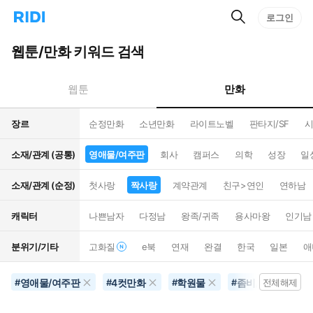
검
리
로그인
인
색
디
스
홈
턴
웹툰/만화 키워드 검색
으
트
로
검
이
색
만화
웹툰
동
장르
순정만화
소년만화
라이트노벨
판타지/SF
시
소재/관계 (공통)
영애물/여주판
회사
캠퍼스
의학
성장
일
소재/관계 (순정)
첫사랑
짝사랑
계약관계
친구>연인
연하남
캐릭터
나쁜남자
다정남
왕족/귀족
용사마왕
인기남
분위기/기타
고화질
e북
연재
완결
한국
일본
애
영애물/여주판
4컷만화
학원물
좀비/뱀파이어
#
#
#
#
전체해제