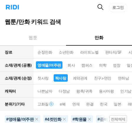
검
리
로그인
인
색
디
스
홈
턴
웹툰/만화 키워드 검색
으
트
로
검
이
색
만화
웹툰
동
장르
순정만화
소년만화
라이트노벨
판타지/SF
시
소재/관계 (공통)
영애물/여주판
회사
캠퍼스
의학
성장
일
소재/관계 (순정)
첫사랑
짝사랑
계약관계
친구>연인
연하남
캐릭터
나쁜남자
다정남
왕족/귀족
용사마왕
인기남
분위기/기타
고화질
e북
연재
완결
한국
일본
애
영애물/여주판
4컷만화
학원물
좀비/뱀파이어
#
#
#
#
전체해제