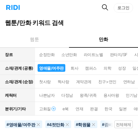
검
리
로그인
인
색
디
스
홈
턴
웹툰/만화 키워드 검색
으
트
로
검
이
색
만화
웹툰
동
장르
순정만화
소년만화
라이트노벨
판타지/SF
시
소재/관계 (공통)
영애물/여주판
회사
캠퍼스
의학
성장
일
소재/관계 (순정)
첫사랑
짝사랑
계약관계
친구>연인
연하남
캐릭터
나쁜남자
다정남
왕족/귀족
용사마왕
인기남
분위기/기타
고화질
e북
연재
완결
한국
일본
애
영애물/여주판
4컷만화
학원물
좀비/뱀파이어
#
#
#
#
전체해제