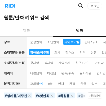
검
리
로그인
인
색
디
스
홈
턴
웹툰/만화 키워드 검색
으
트
로
검
이
색
만화
웹툰
동
장르
순정만화
소년만화
라이트노벨
판타지/SF
시
소재/관계 (공통)
영애물/여주판
회사
캠퍼스
의학
성장
일
소재/관계 (순정)
첫사랑
짝사랑
계약관계
친구>연인
연하남
캐릭터
나쁜남자
다정남
왕족/귀족
용사마왕
인기남
분위기/기타
고화질
e북
연재
완결
한국
일본
애
영애물/여주판
4컷만화
학원물
좀비/뱀파이어
#
#
#
#
전체해제