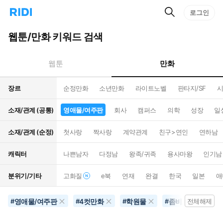
검
리
로그인
인
색
디
스
홈
턴
웹툰/만화 키워드 검색
으
트
로
검
이
색
만화
웹툰
동
장르
순정만화
소년만화
라이트노벨
판타지/SF
시
소재/관계 (공통)
영애물/여주판
회사
캠퍼스
의학
성장
일
소재/관계 (순정)
첫사랑
짝사랑
계약관계
친구>연인
연하남
캐릭터
나쁜남자
다정남
왕족/귀족
용사마왕
인기남
분위기/기타
고화질
e북
연재
완결
한국
일본
애
영애물/여주판
4컷만화
학원물
좀비/뱀파이어
#
#
#
#
전체해제