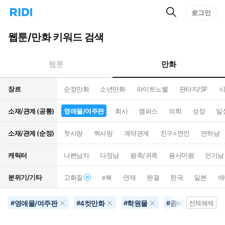
검
리
로그인
인
색
디
스
홈
턴
웹툰/만화 키워드 검색
으
트
로
검
이
색
만화
웹툰
동
장르
순정만화
소년만화
라이트노벨
판타지/SF
시
소재/관계 (공통)
영애물/여주판
회사
캠퍼스
의학
성장
일
소재/관계 (순정)
첫사랑
짝사랑
계약관계
친구>연인
연하남
캐릭터
나쁜남자
다정남
왕족/귀족
용사마왕
인기남
분위기/기타
고화질
e북
연재
완결
한국
일본
애
영애물/여주판
4컷만화
학원물
좀비/뱀파이어
#
#
#
#
전체해제