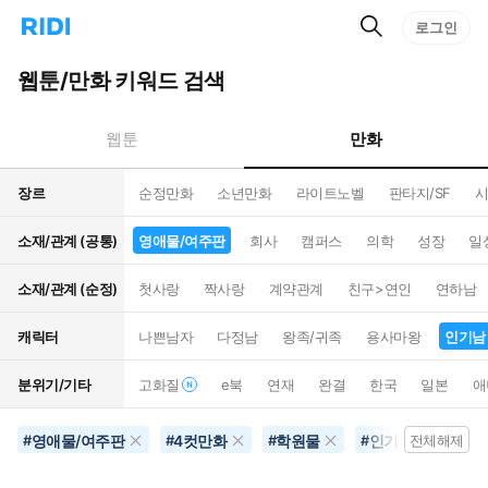
검
리
로그인
인
색
디
스
홈
턴
웹툰/만화 키워드 검색
으
트
로
검
이
색
만화
웹툰
동
장르
순정만화
소년만화
라이트노벨
판타지/SF
시
소재/관계 (공통)
영애물/여주판
회사
캠퍼스
의학
성장
일
소재/관계 (순정)
첫사랑
짝사랑
계약관계
친구>연인
연하남
캐릭터
나쁜남자
다정남
왕족/귀족
용사마왕
인기남
분위기/기타
고화질
e북
연재
완결
한국
일본
애
영애물/여주판
4컷만화
학원물
인기남
미
#
#
#
#
전체해제
#