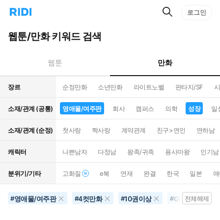
검
리
로그인
인
색
디
스
홈
턴
웹툰/만화 키워드 검색
으
트
로
검
이
색
만화
웹툰
동
장르
순정만화
소년만화
라이트노벨
판타지/SF
시
소재/관계 (공통)
영애물/여주판
회사
캠퍼스
의학
성장
일
소재/관계 (순정)
첫사랑
짝사랑
계약관계
친구>연인
연하남
캐릭터
나쁜남자
다정남
왕족/귀족
용사마왕
인기남
분위기/기타
고화질
e북
연재
완결
한국
일본
애
영애물/여주판
4컷만화
10권이상
GL/백합
#
#
#
#
전체해제