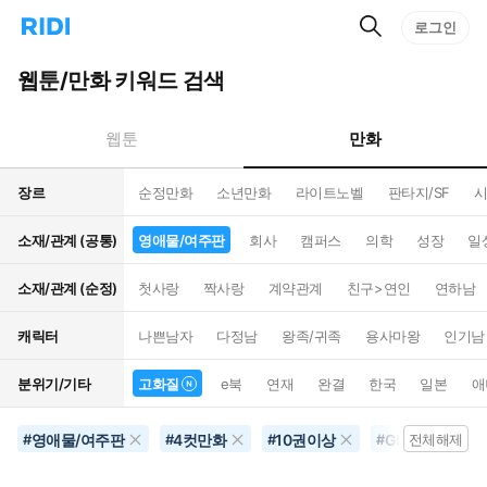
검
리
로그인
인
색
디
스
홈
턴
웹툰/만화 키워드 검색
으
트
로
검
이
색
만화
웹툰
동
장르
순정만화
소년만화
라이트노벨
판타지/SF
시
소재/관계 (공통)
영애물/여주판
회사
캠퍼스
의학
성장
일
소재/관계 (순정)
첫사랑
짝사랑
계약관계
친구>연인
연하남
캐릭터
나쁜남자
다정남
왕족/귀족
용사마왕
인기남
분위기/기타
고화질
e북
연재
완결
한국
일본
애
영애물/여주판
4컷만화
10권이상
GL/백합
#
#
#
#
전체해제