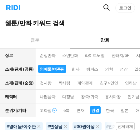
검
리
로그인
인
색
디
스
홈
턴
웹툰/만화 키워드 검색
으
트
로
검
이
색
만화
웹툰
동
장르
순정만화
소년만화
라이트노벨
판타지/SF
시
소재/관계 (공통)
영애물/여주판
회사
캠퍼스
의학
성장
일
소재/관계 (순정)
첫사랑
짝사랑
계약관계
친구>연인
연하남
캐릭터
나쁜남자
다정남
왕족/귀족
용사마왕
인기남
분위기/기타
고화질
e북
연재
완결
한국
일본
애
영애물/여주판
연상남
30권이상
진지함
완
#
#
#
#
전체해제
#