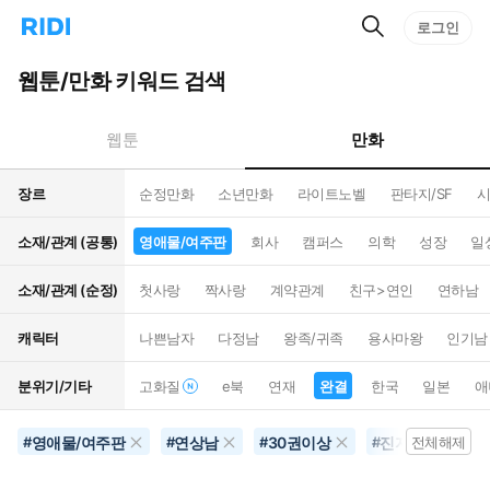
검
리
로그인
인
색
디
스
홈
턴
웹툰/만화 키워드 검색
으
트
로
검
이
색
만화
웹툰
동
장르
순정만화
소년만화
라이트노벨
판타지/SF
시
소재/관계 (공통)
영애물/여주판
회사
캠퍼스
의학
성장
일
소재/관계 (순정)
첫사랑
짝사랑
계약관계
친구>연인
연하남
캐릭터
나쁜남자
다정남
왕족/귀족
용사마왕
인기남
분위기/기타
고화질
e북
연재
완결
한국
일본
애
영애물/여주판
연상남
30권이상
진지함
완
#
#
#
#
전체해제
#