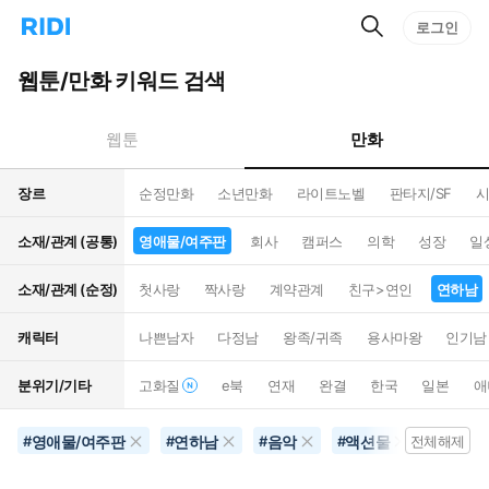
검
리
로그인
인
색
디
스
홈
턴
웹툰/만화 키워드 검색
으
트
로
검
이
색
만화
웹툰
동
장르
순정만화
소년만화
라이트노벨
판타지/SF
시
소재/관계 (공통)
영애물/여주판
회사
캠퍼스
의학
성장
일
소재/관계 (순정)
첫사랑
짝사랑
계약관계
친구>연인
연하남
캐릭터
나쁜남자
다정남
왕족/귀족
용사마왕
인기남
분위기/기타
고화질
e북
연재
완결
한국
일본
애
영애물/여주판
연하남
음악
액션물
30권
#
#
#
#
전체해제
#