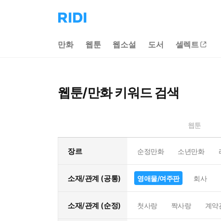
리
디
홈
만화
웹툰
웹소설
도서
셀렉트
으
로
이
동
웹툰/만화 키워드 검색
웹툰
장르
순정만화
소년만화
소재/관계 (공통)
영애물/여주판
회사
소재/관계 (순정)
첫사랑
짝사랑
계약