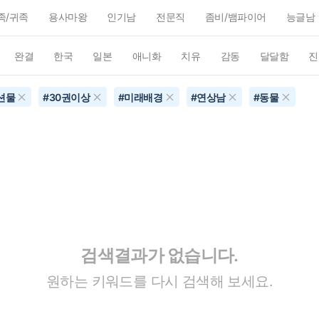
족/귀족
용사마왕
인기남
전문직
좀비/뱀파이어
능글남
완결
한국
일본
애니화
치유
감동
달달함
진
션물
#
30권이상
#
미래배경
#
연상남
#
동물
검색결과가 없습니다.
원하는 키워드를 다시 검색해 보세요.