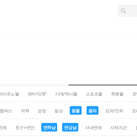
인
스
턴
트
검
색
라이트노벨
판타지/SF
시대/역사물
스포츠물
학원물
코
캠퍼스
의학
성장
일상
동물
음악
요괴/인외
요
관계
친구>연인
연하남
연상남
사내연애
사제지간