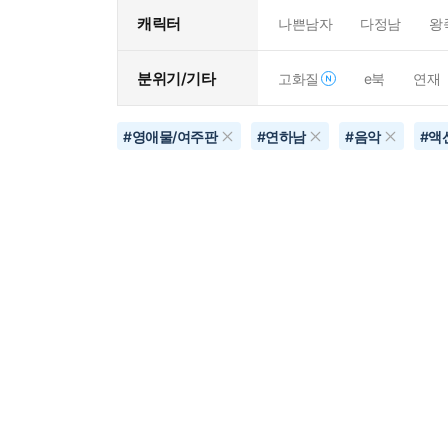
캐릭터
나쁜남자
다정남
왕
분위기/기타
고화질
e북
연재
#
영애물/여주판
#
연하남
#
음악
#
액