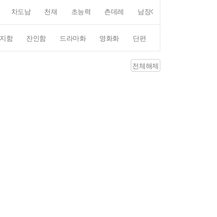
차도남
천재
초능력
츤데레
남장여자
여장남자
지함
잔인함
드라마화
영화화
단편
4컷만화
평점4
전체해제