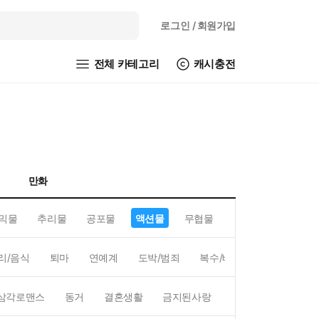
로그인
/ 회원가입
전체 카테고리
캐시충전
만화
믹물
추리물
공포물
액션물
무협물
GL/백합
리/음식
퇴마
연예계
도박/범죄
복수/배신
현대배경
삼각로맨스
동거
결혼생활
금지된사랑
하렘
역하렘