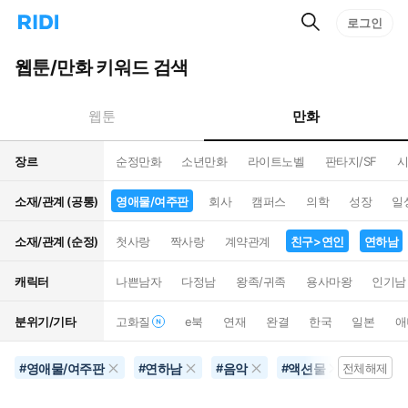
검
리
로그인
인
색
디
스
홈
턴
웹툰/만화 키워드 검색
으
트
로
검
이
색
만화
웹툰
동
장르
순정만화
소년만화
라이트노벨
판타지/SF
시
소재/관계 (공통)
영애물/여주판
회사
캠퍼스
의학
성장
일
소재/관계 (순정)
첫사랑
짝사랑
계약관계
친구>연인
연하남
캐릭터
나쁜남자
다정남
왕족/귀족
용사마왕
인기남
분위기/기타
고화질
e북
연재
완결
한국
일본
애
영애물/여주판
연하남
음악
액션물
30권
#
#
#
#
전체해제
#