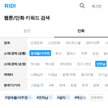
검
리
로그인
인
색
디
스
홈
턴
웹툰/만화 키워드 검색
으
트
로
검
이
색
만화
웹툰
동
장르
순정만화
소년만화
라이트노벨
판타지/SF
시
소재/관계 (공통)
영애물/여주판
회사
캠퍼스
의학
성장
일
소재/관계 (순정)
첫사랑
짝사랑
계약관계
친구>연인
연하남
캐릭터
나쁜남자
다정남
왕족/귀족
용사마왕
인기남
분위기/기타
고화질
e북
연재
완결
한국
일본
애
영애물/여주판
연하남
음악
액션물
30권
#
#
#
#
전체해제
#