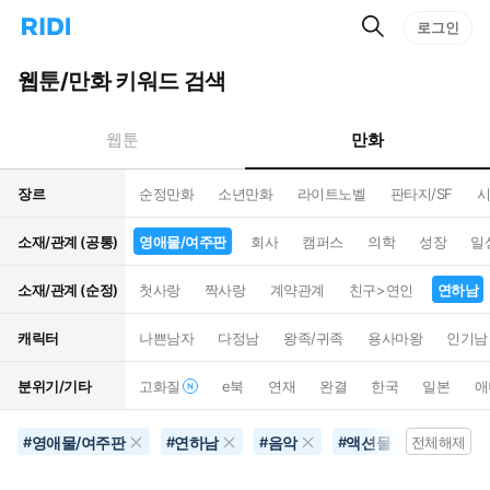
검
리
로그인
인
색
디
스
홈
턴
웹툰/만화 키워드 검색
으
트
로
검
이
색
만화
웹툰
동
장르
순정만화
소년만화
라이트노벨
판타지/SF
시
소재/관계 (공통)
영애물/여주판
회사
캠퍼스
의학
성장
일
소재/관계 (순정)
첫사랑
짝사랑
계약관계
친구>연인
연하남
캐릭터
나쁜남자
다정남
왕족/귀족
용사마왕
인기남
분위기/기타
고화질
e북
연재
완결
한국
일본
애
영애물/여주판
연하남
음악
액션물
30권
#
#
#
#
전체해제
#