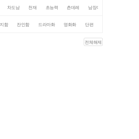
차도남
천재
초능력
츤데레
남장여자
여장남자
지함
잔인함
드라마화
영화화
단편
4컷만화
평점4
전체해제