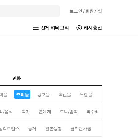
로그인
/ 회원가입
전체 카테고리
캐시충전
만화
믹물
추리물
공포물
액션물
무협물
GL/백합
리/음식
퇴마
연예계
도박/범죄
복수/배신
현대배경
삼각로맨스
동거
결혼생활
금지된사랑
하렘
역하렘