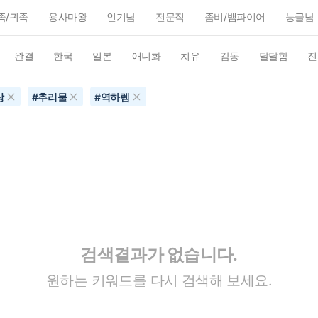
족/귀족
용사마왕
인기남
전문직
좀비/뱀파이어
능글남
완결
한국
일본
애니화
치유
감동
달달함
진
상
#
추리물
#
역하렘
검색결과가 없습니다.
원하는 키워드를 다시 검색해 보세요.