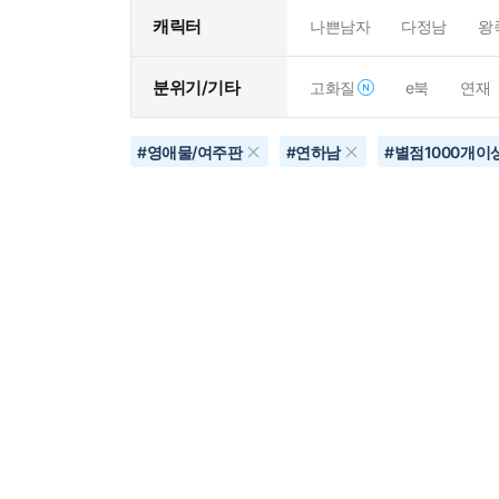
캐릭터
나쁜남자
다정남
왕
분위기/기타
고화질
e북
연재
#
영애물/여주판
#
연하남
#
별점1000개이