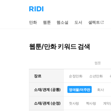
리
디
홈
만화
웹툰
웹소설
도서
셀렉트
으
로
이
동
웹툰/만화 키워드 검색
웹툰
장르
순정만화
소년만화
소재/관계 (공통)
영애물/여주판
회사
소재/관계 (순정)
첫사랑
짝사랑
계약