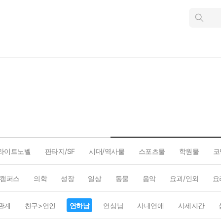
인
스
턴
트
검
색
라이트노벨
판타지/SF
시대/역사물
스포츠물
학원물
코
캠퍼스
의학
성장
일상
동물
음악
요괴/인외
요
관계
친구>연인
연하남
연상남
사내연애
사제지간