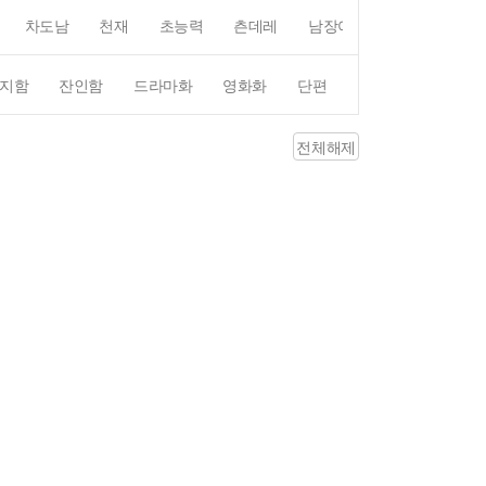
차도남
천재
초능력
츤데레
남장여자
여장남자
지함
잔인함
드라마화
영화화
단편
4컷만화
평점4
전체해제