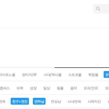
인
스
턴
트
검
색
라이트노벨
판타지/SF
시대/역사물
스포츠물
학원물
코
캠퍼스
의학
성장
일상
동물
음악
요괴/인외
요
관계
친구>연인
연하남
연상남
사내연애
사제지간