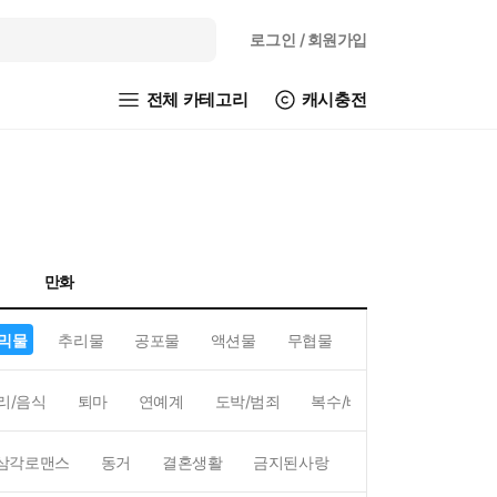
로그인
/ 회원가입
전체 카테고리
캐시충전
만화
믹물
추리물
공포물
액션물
무협물
GL/백합
리/음식
퇴마
연예계
도박/범죄
복수/배신
현대배경
삼각로맨스
동거
결혼생활
금지된사랑
하렘
역하렘