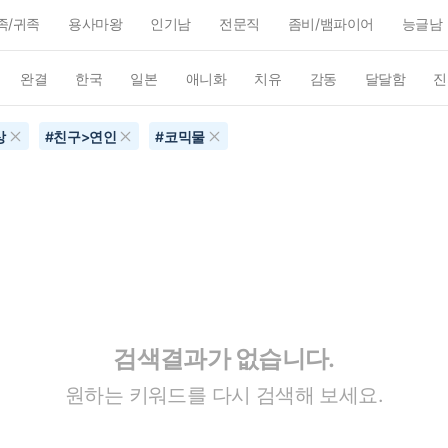
족/귀족
용사마왕
인기남
전문직
좀비/뱀파이어
능글남
완결
한국
일본
애니화
치유
감동
달달함
진
상
#
친구>연인
#
코믹물
검색결과가 없습니다.
원하는 키워드를 다시 검색해 보세요.