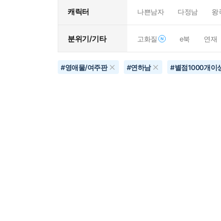
캐릭터
나쁜남자
다정남
왕
분위기/기타
고화질
e북
연재
#
영애물/여주판
#
연하남
#
별점1000개이