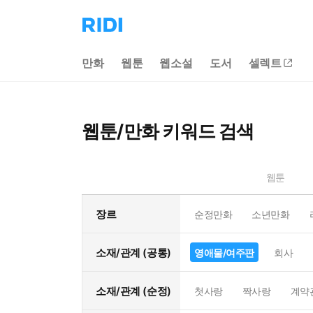
리
디
홈
만화
웹툰
웹소설
도서
셀렉트
으
로
이
동
웹툰/만화 키워드 검색
웹툰
장르
순정만화
소년만화
소재/관계 (공통)
영애물/여주판
회사
소재/관계 (순정)
첫사랑
짝사랑
계약