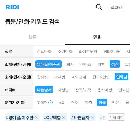
검
리
로그인
인
색
디
스
홈
턴
웹툰/만화 키워드 검색
으
트
로
검
이
색
만화
웹툰
동
장르
순정만화
소년만화
라이트노벨
판타지/SF
시
소재/관계 (공통)
영애물/여주판
회사
캠퍼스
의학
성장
일
소재/관계 (순정)
첫사랑
짝사랑
계약관계
친구>연인
연하남
캐릭터
나쁜남자
다정남
왕족/귀족
용사마왕
인기남
분위기/기타
고화질
e북
연재
완결
한국
일본
애
영애물/여주판
GL/백합
나쁜남자
한국
별점
#
#
#
#
전체해제
#