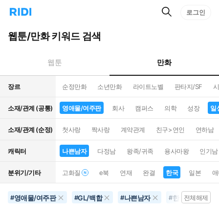
검
리
로그인
인
색
디
스
홈
턴
웹툰/만화 키워드 검색
으
트
로
검
이
색
만화
웹툰
동
장르
순정만화
소년만화
라이트노벨
판타지/SF
시
소재/관계 (공통)
영애물/여주판
회사
캠퍼스
의학
성장
일
소재/관계 (순정)
첫사랑
짝사랑
계약관계
친구>연인
연하남
캐릭터
나쁜남자
다정남
왕족/귀족
용사마왕
인기남
분위기/기타
고화질
e북
연재
완결
한국
일본
애
영애물/여주판
GL/백합
나쁜남자
한국
별점
#
#
#
#
전체해제
#