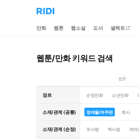
리
디
홈
만화
웹툰
웹소설
도서
셀렉트
으
로
이
동
웹툰/만화 키워드 검색
웹툰
장르
순정만화
소년만화
소재/관계 (공통)
영애물/여주판
회사
소재/관계 (순정)
첫사랑
짝사랑
계약