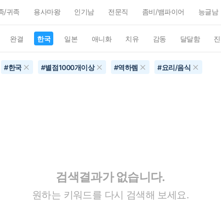
족/귀족
용사마왕
인기남
전문직
좀비/뱀파이어
능글남
완결
한국
일본
애니화
치유
감동
달달함
진
#
한국
#
별점1000개이상
#
역하렘
#
요리/음식
검색결과가 없습니다.
원하는 키워드를 다시 검색해 보세요.