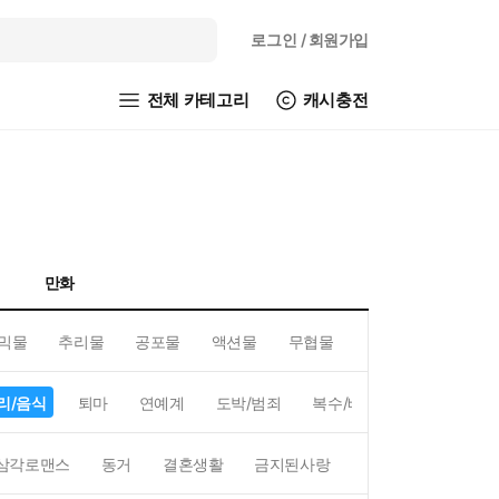
로그인
/ 회원가입
전체 카테고리
캐시충전
만화
믹물
추리물
공포물
액션물
무협물
GL/백합
리/음식
퇴마
연예계
도박/범죄
복수/배신
현대배경
삼각로맨스
동거
결혼생활
금지된사랑
하렘
역하렘