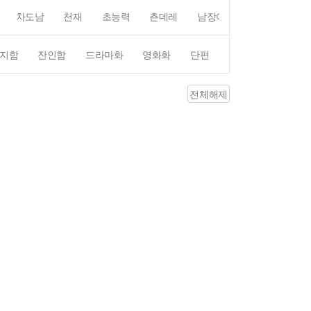
차도남
천재
초능력
츤데레
남장여자
여장남자
지함
잔인함
드라마화
영화화
단편
4컷만화
평점4
전체해제