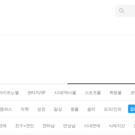
인
스
턴
트
검
색
라이트노벨
판타지/SF
시대/역사물
스포츠물
학원물
코
캠퍼스
의학
성장
일상
동물
음악
요괴/인외
요
관계
친구>연인
연하남
연상남
사내연애
사제지간