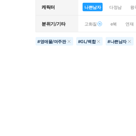
캐릭터
나쁜남자
다정남
왕
분위기/기타
고화질
e북
연재
#
영애물/여주판
#
GL/백합
#
나쁜남자