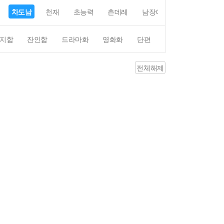
차도남
천재
초능력
츤데레
남장여자
여장남자
지함
잔인함
드라마화
영화화
단편
4컷만화
평점4
전체해제