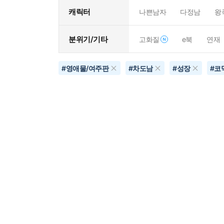
캐릭터
나쁜남자
다정남
왕
분위기/기타
고화질
e북
연재
#
영애물/여주판
#
차도남
#
성장
#
코