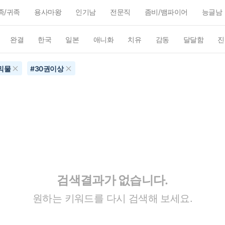
족/귀족
용사마왕
인기남
전문직
좀비/뱀파이어
능글남
완결
한국
일본
애니화
치유
감동
달달함
진
믹물
#
30권이상
검색결과가 없습니다.
원하는 키워드를 다시 검색해 보세요.