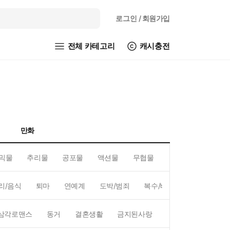
로그인
/ 회원가입
전체 카테고리
캐시충전
만화
믹물
추리물
공포물
액션물
무협물
GL/백합
리/음식
퇴마
연예계
도박/범죄
복수/배신
현대배경
삼각로맨스
동거
결혼생활
금지된사랑
하렘
역하렘