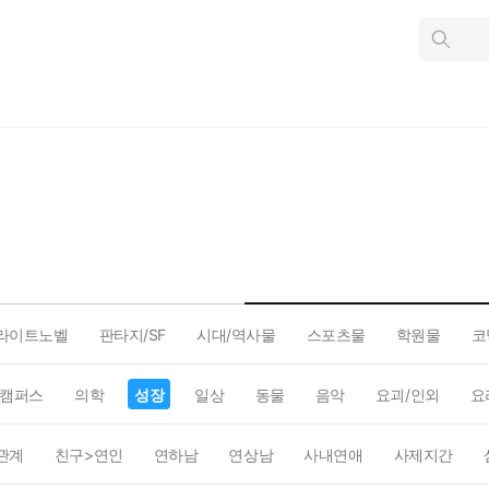
인
스
턴
트
검
색
라이트노벨
판타지/SF
시대/역사물
스포츠물
학원물
코
캠퍼스
의학
성장
일상
동물
음악
요괴/인외
요
관계
친구>연인
연하남
연상남
사내연애
사제지간