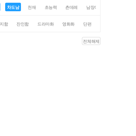
차도남
천재
초능력
츤데레
남장여자
여장남자
지함
잔인함
드라마화
영화화
단편
4컷만화
평점4
전체해제