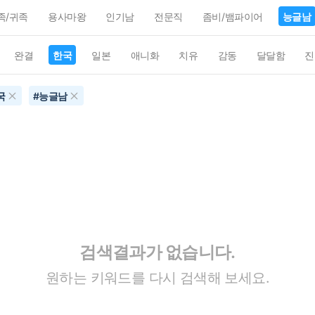
족/귀족
용사마왕
인기남
전문직
좀비/뱀파이어
능글남
완결
한국
일본
애니화
치유
감동
달달함
진
국
#
능글남
검색결과가 없습니다.
원하는 키워드를 다시 검색해 보세요.