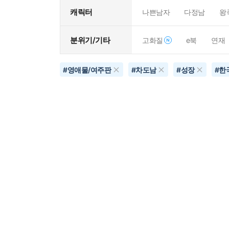
캐릭터
나쁜남자
다정남
왕
분위기/기타
고화질
e북
연재
#
영애물/여주판
#
차도남
#
성장
#
한