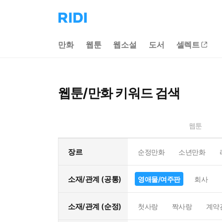
리
디
홈
만화
웹툰
웹소설
도서
셀렉트
으
로
이
동
웹툰/만화 키워드 검색
웹툰
장르
순정만화
소년만화
소재/관계 (공통)
영애물/여주판
회사
소재/관계 (순정)
첫사랑
짝사랑
계약