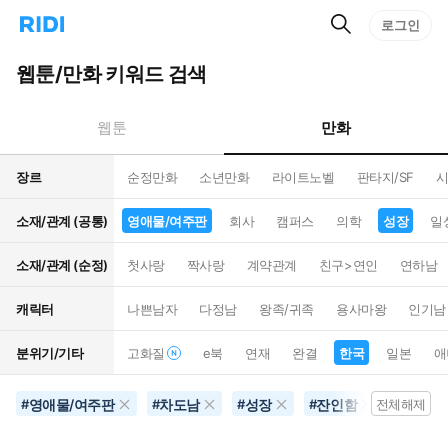
검
리
로그인
인
색
디
스
홈
턴
웹툰/만화 키워드 검색
으
트
로
검
이
색
만화
웹툰
동
장르
순정만화
소년만화
라이트노벨
판타지/SF
시
소재/관계 (공통)
영애물/여주판
회사
캠퍼스
의학
성장
일
소재/관계 (순정)
첫사랑
짝사랑
계약관계
친구>연인
연하남
캐릭터
나쁜남자
다정남
왕족/귀족
용사마왕
인기남
분위기/기타
고화질
e북
연재
완결
한국
일본
애
영애물/여주판
차도남
성장
잔인함
한국
#
#
#
#
전체해제
#